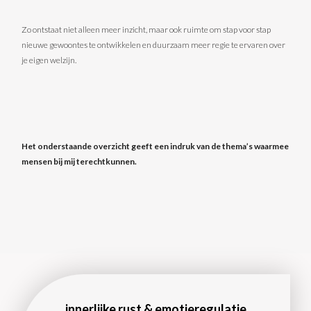
Zo ontstaat niet alleen meer inzicht, maar ook ruimte om stap voor stap
nieuwe gewoontes te ontwikkelen en duurzaam meer regie te ervaren over
je eigen welzijn.
Het onderstaande overzicht geeft een indruk van de thema’s waarmee
mensen bij mij terechtkunnen.
innerlijke rust & emotieregulatie