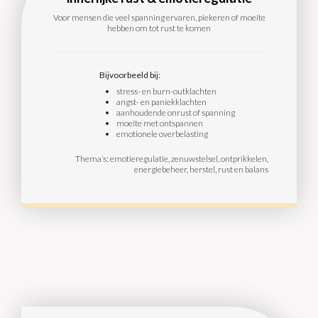
Voor mensen die veel spanning ervaren, piekeren of moeite
hebben om tot rust te komen
Bijvoorbeeld bij:
stress- en burn-outklachten
angst- en paniekklachten
aanhoudende onrust of spanning
moeite met ontspannen
emotionele overbelasting
Thema’s: emotieregulatie, zenuwstelsel, ontprikkelen,
energiebeheer, herstel, rust en balans