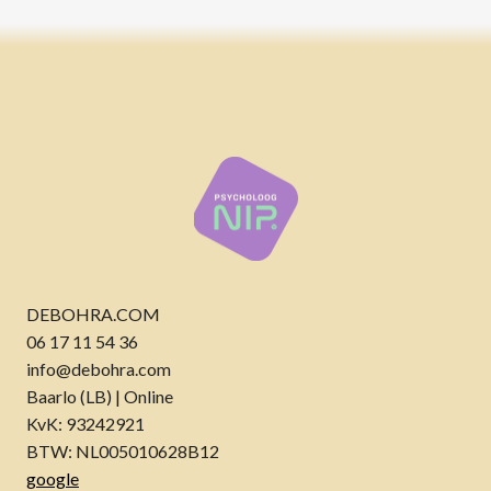
DEBOHRA.COM
06 17 11 54 36
info@debohra.com
Baarlo (LB) | Online
KvK: 93242921
BTW: NL005010628B12
google