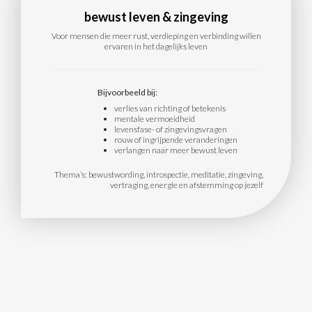
bewust leven & zingeving
Voor mensen die meer rust, verdieping en verbinding willen
ervaren in het dagelijks leven
Bijvoorbeeld bij:
verlies van richting of betekenis
mentale vermoeidheid
levensfase- of zingevingsvragen
rouw of ingrijpende veranderingen
verlangen naar meer bewust leven
Thema’s: bewustwording, introspectie, meditatie, zingeving,
vertraging, energie en afstemming op jezelf