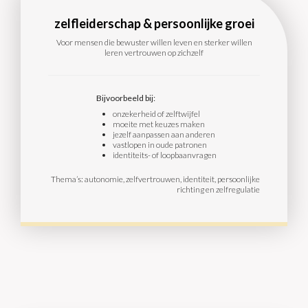
zelfleiderschap & persoonlijke groei
Voor mensen die bewuster willen leven en sterker willen
leren vertrouwen op zichzelf
Bijvoorbeeld bij:
onzekerheid of zelftwijfel
moeite met keuzes maken
jezelf aanpassen aan anderen
vastlopen in oude patronen
identiteits- of loopbaanvragen
Thema’s: autonomie, zelfvertrouwen, identiteit, persoonlijke
richting en zelfregulatie