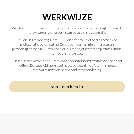
WERKWIJZE
We starten met een oriënterend gesprek waarin we samen kijken naar de
hulpvraag en welke vorm van begeleiding passend is.
Ik werk buiten de reguliere GGZ en richt mij niet op diagnostiek of
protocollaire behandeling. Daardoor is er ruimte om breder en
persoonlijker mee te kijken naar jou als mens, afgestemd op jouw situatie,
tempo en hulpvraag.
Tussen sessies door is er ruimte voor ondersteunend contact wanneer dat
nodig is. De begeleiding vraagt naast persoonlijke afstemming ook
motivatie, inzet en bereidheid tot verandering.
stuur een bericht