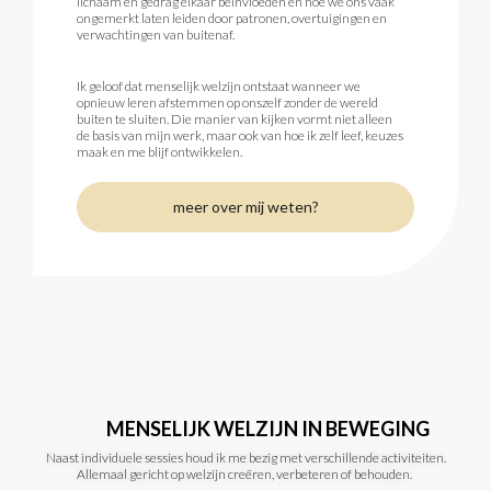
lichaam en gedrag elkaar beïnvloeden en hoe we ons vaak
ongemerkt laten leiden door patronen, overtuigingen en
verwachtingen van buitenaf.
Ik geloof dat menselijk welzijn ontstaat wanneer we
opnieuw leren afstemmen op onszelf zonder de wereld
buiten te sluiten. Die manier van kijken vormt niet alleen
de basis van mijn werk, maar ook van hoe ik zelf leef, keuzes
maak en me blijf ontwikkelen.
meer over mij weten?
MENSELIJK WELZIJN IN BEWEGING
Naast individuele sessies houd ik me bezig met verschillende activiteiten.
Allemaal gericht op welzijn creëren, verbeteren of behouden.